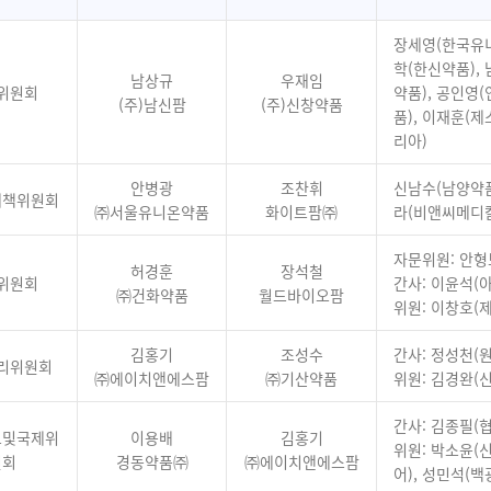
장세영(한국유니
학(한신약품),
남상규
우재임
위원회
약품), 공인영
(주)남신팜
(주)신창약품
품), 이재훈(
리아)
안병광
조찬휘
신남수(남양약품
대책위원회
㈜서울유니온약품
화이트팜㈜
라(비앤씨메디칼
자문위원: 안형
허경훈
장석철
위원회
간사: 이윤석(
㈜건화약품
월드바이오팜
위원: 이창호(
김홍기
조성수
간사: 정성천(
리위원회
㈜에이치앤에스팜
㈜기산약품
위원: 김경완(
간사: 김종필(
보및국제위
이용배
김홍기
위원: 박소윤(
원회
경동약품㈜
㈜에이치앤에스팜
어), 성민석(