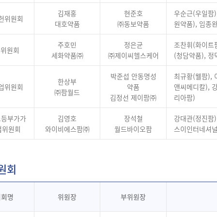
김재홍
현준호
우순근(우일팜)
헌위원회
대호약품
㈜동보약품
원약품), 임종
주호민
정은균
조찬휘(화이트팜
P위원회
세화약품㈜
㈜제이씨헬스케어
(청담약품), 
박준섭 안동명성
최규황(웰팜),
한상부
업위원회
약품
앤씨메디칼), 
㈜팜월드
김정선 제이팜㈜
리아팜)
료등부가가
김영호
장석철
강대관(정진팜)
업위원회
와이비에스팜㈜
월드바이오팜
스이인터네셔널)
원회
원회명
위원장
부위원장