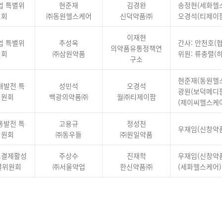
업 특별위
현준재
김경완
송정현(세화헬스
원회
㈜동원헬스케어
신덕약품㈜
오경석(티제이
이재현
업 특별위
추성욱
간사: 안천호(
의약품유통정책연
원회
㈜삼원약품
위원: 류충렬(
구소
현준재(동원헬스
매발전 특
성민석
오경석
광원(보덕메디팜
위원회
백광의약품㈜
월㈜티제이팜
(제이씨헬스케
통발전 특
고용규
정성천
우재임(신창약품
위원회
㈜동우들
㈜원일약품
드결제활성
주상수
진재학
우재임(신창약품
별위원회
㈜서울약업
한신약품㈜
(세화헬스케어)