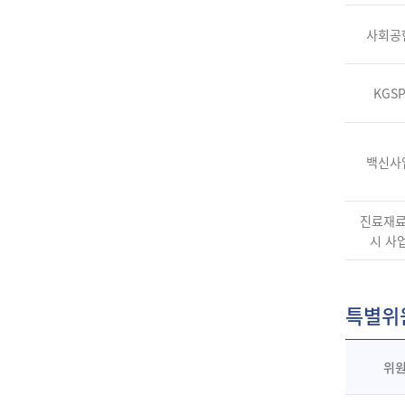
사회공
KGS
백신사
진료재
시 사
특별위
위