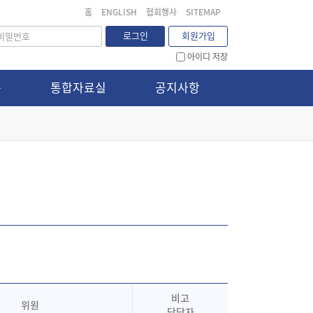
홈
ENGLISH
협회행사
SITEMAP
로그인
회원가입
아이디 저장
문
통합자료실
공지사항
비고
위원
담당자