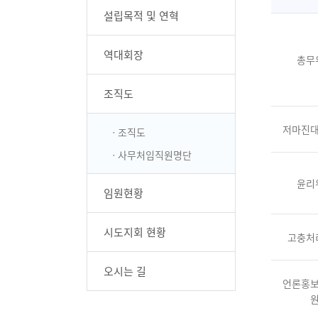
설립목적 및 연혁
역대회장
총무
조직도
저마진
ㆍ조직도
ㆍ사무처임직원명단
윤리
임원현황
시도지회 현황
고충처
오시는 길
언론홍