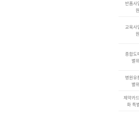
반품사
교육사
종합도
별
병원유
별
제약카
화 특