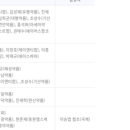
팜), 김성재(유평약품), 진재
 남희균(대형약품), 조성수(기산
(연안약품), 홍석화(아세아약
제스트팜), 권태수(에이머스팜코
), 이창호(제이앤티팜), 이종
), 박재규(에이스파마)
모(해성약품)
아남약품)
제이앤티팜), ,조성수(기산약품)
원일약품)
신덕약품), 진재학(한신약품)
협회)
신광약품), 현준재(동원헬스케
이승엽 협조(국제)
백광의약품)