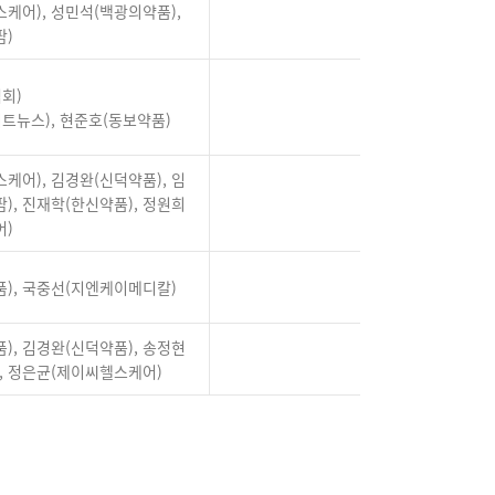
케어), 성민석(백광의약품),
팜)
협회)
히트뉴스), 현준호(동보약품)
케어), 김경완(신덕약품), 임
), 진재학(한신약품), 정원희
어)
), 국중선(지엔케이메디칼)
), 김경완(신덕약품), 송정현
, 정은균(제이씨헬스케어)