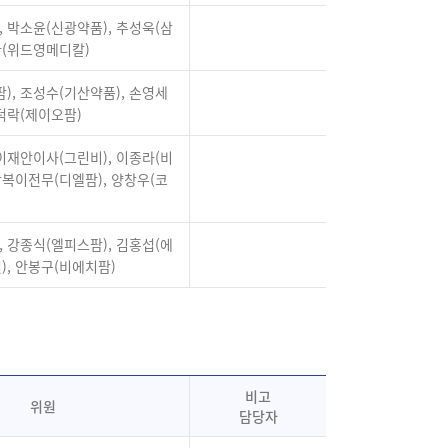
, 박소윤(신광약품), 추성욱(삼
완(위드영메디칼)
), 조성수(기산약품), 손영세
정덕락(제이오팜)
 이재안이사(그린비), 이종라(비
강복이전무(디엘팜), 양창우(코
, 강종식(엘피스팜), 김홍섭(에
, 안봉구(비에치팜)
비고
위원
담당자