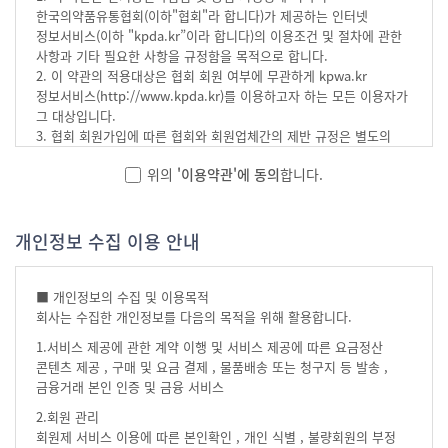
한국의약품유통협회(이하"협회"라 합니다)가 제공하는 인터넷
정보서비스(이하 "kpda.kr”이라 합니다)의 이용조건 및 절차에 관한
사항과 기타 필요한 사항을 규정함을 목적으로 합니다.
2. 이 약관의 적용대상은 협회 회원 여부에 무관하게 kpwa.kr
정보서비스(http://www.kpda.kr)를 이용하고자 하는 모든 이용자가
그 대상입니다.
3. 협회 회원가입에 따른 협회와 회원업체간의 제반 규정은 별도의
협회 정관이 적용되며 또한 협회 회비 납부와 관련된 내용도 동 정관에
위의
'이용약관'에 동의
합니다.
따른다.
제 2 조 (약관의 효력 및 개정공지)
개인정보 수집 이용 안내
1. 이 약관은 kpwa.kr 홈페이지에 게시함으로써 효력이 발생합니다.
2. 이 약관을 개정할 경우 홈페이지에 공지하는 방법으로 약관 개정에
대한 홍보를 갈음할 수 있습니다.
■ 개인정보의 수집 및 이용목적
3. 개정된 약관은 개정 이전에 가입한 회원에게도 적용됩니다.
회사는 수집한 개인정보를 다음의 목적을 위해 활용합니다.
1.서비스 제공에 관한 계약 이행 및 서비스 제공에 따른 요금정산
제 3 조 (약관의 준칙)
콘텐츠 제공 , 구매 및 요금 결제 , 물품배송 또는 청구지 등 발송 ,
금융거래 본인 인증 및 금융 서비스
이 약관에 명시되지 않은 사항이 관계법령에 규정되어 있을 경우에는
그 규정에 따릅니다.
2.회원 관리
회원제 서비스 이용에 따른 본인확인 , 개인 식별 , 불량회원의 부정