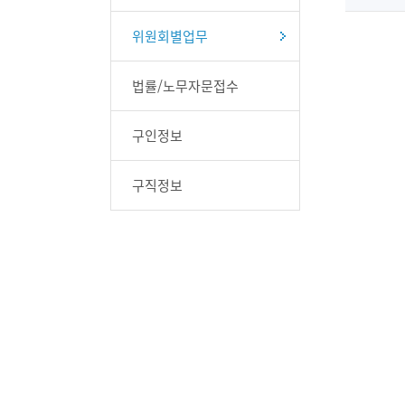
위원회별업무
법률/노무자문접수
구인정보
구직정보