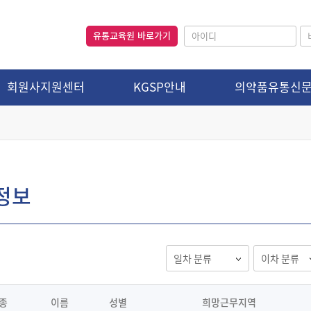
유통교육원 바로가기
회원사지원센터
KGSP안내
의약품유통신
정보
종
이름
성별
희망근무지역