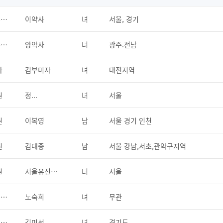
유통근무약사
이약사
녀
서울, 경기
유통근무약사
양약사
녀
광주.전남
사
김부미자
녀
대전지역
원
정...
녀
서울
원
이복영
남
서울 경기 인천
원
김대종
남
서울 강남,서초,관악구지역
원
서울유진약품
녀
서울
유통근무약사
노숙희
녀
무관
유통근무약사
김미선
녀
경기도