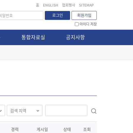
홈
ENGLISH
협회행사
SITEMAP
로그인
회원가입
아이디 저장
문
통합자료실
공지사항
경력
게시일
상태
조회