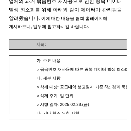
업체의 과거 묶음번호 재사용으로 인한 중복 데이터
발생 최소화를 위해
아래와 같이
데이터가 관리됨을
알려왔습니다
.
이에 대한 내용을
협회 홈페이지에
게시하오니, 업무에 참고하시길 바랍니다
.
[
묶음번호 관련 안내
가
.
주요 내용
○
묶음번호 재사용에 따른 중복 데이터 발생 최소화를
나
.
세부 사항
○
삭제 대상
:
공급내역 보고일자 기준
5
년 경과 묶음
○
삭제 주기
:
일 단위
○
시행 일자
: 2025.02.28.(
금
)
다
.
기타 협조 요청 사항
-
데이터 삭제 후에도 업체의 묶음번호 재사용에 따
묶음번호
재사용은 지양해야 함