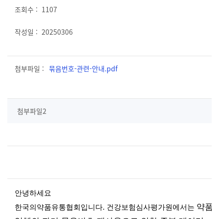
1107
20250306
묶음번호-관련-안내.pdf
첨부파일2
안녕하세요
약품
한국의약품유통협회입니다.
건강보험심사평가원
에서는